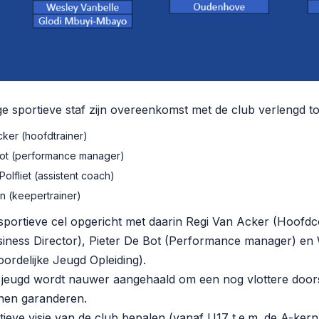
ge sportieve staf zijn overeenkomst met de club verlengd to
ker (hoofdtrainer)
Bot (performance manager)
olfliet (assistent coach)
 (keepertrainer)
sportieve cel opgericht met daarin Regi Van Acker (Hoofdc
iness Director), Pieter De Bot (Performance manager) en
ordelijke Jeugd Opleiding).
 jeugd wordt nauwer aangehaald om een nog vlottere door
nnen garanderen.
tieve visie van de club bepalen (vanaf U17 t.e.m. de A-kern)