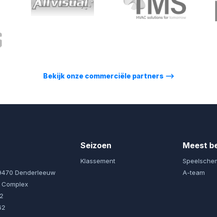
Bekijk onze commerciële partners
⟶
Seizoen
Meest b
Klassement
Speelsche
 9470 Denderleeuw
A-team
l Complex
92
62