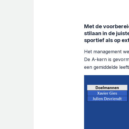
Met de voorbereid
stilaan in de juis
sportief als op ex
Het management werd 
De A-kern is gevormd
een gemiddelde leefti