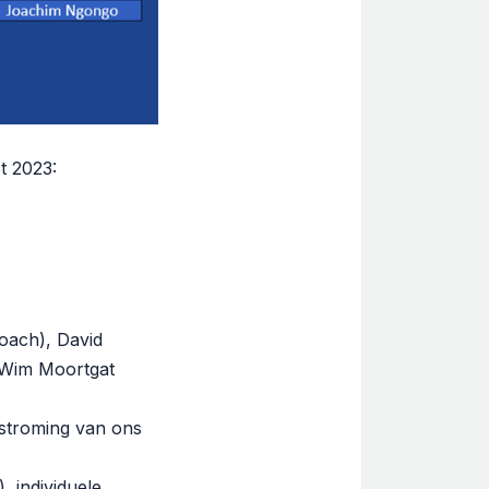
t 2023:
oach), David
 Wim Moortgat
stroming van ons
, individuele