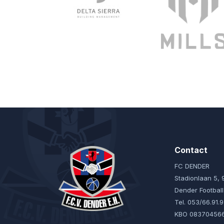
Contact
FC DENDER
Stadionlaan 5,
Dender Footbal
Tel. 053/66.91.
KBO 08370456