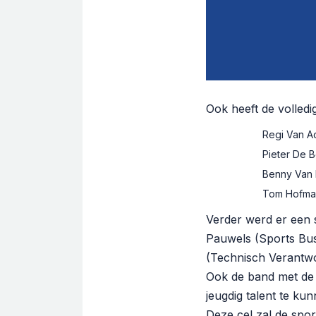
Ook heeft de volledi
Regi Van Ac
Pieter De 
Benny Van P
Tom Hofman
Verder werd er een 
Pauwels (Sports Bus
(Technisch Verantwo
Ook de band met de
jeugdig talent te ku
Deze cel zal de spor