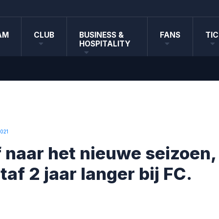
AM
CLUB
BUSINESS &
FANS
TI
HOSPITALITY
2021
f naar het nieuwe seizoen,
taf 2 jaar langer bij FC.