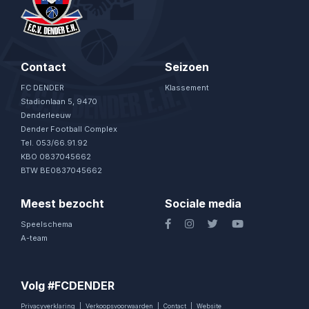
Contact
Seizoen
FC DENDER
Klassement
Stadionlaan 5, 9470
Denderleeuw
Dender Football Complex
Tel. 053/66.91.92
KBO 0837045662
BTW BE0837045662
Meest bezocht
Sociale media
Speelschema
A-team
Volg #FCDENDER
Privacyverklaring
|
Verkoopsvoorwaarden
|
Contact
|
Website