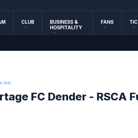
AM
CLUB
BUSINESS &
FANS
TI
HOSPITALITY
er 2022
rtage FC Dender - RSCA F