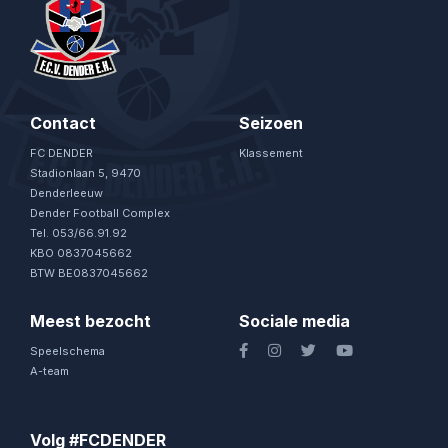
Contact
Seizoen
FC DENDER
Klassement
Stadionlaan 5, 9470
Denderleeuw
Dender Football Complex
Tel. 053/66.91.92
KBO 0837045662
BTW BE0837045662
Meest bezocht
Sociale media
Speelschema
A-team
Volg #FCDENDER