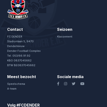
Contact
Seizoen
FC DENDER
Klassement
Stadionlaan 5, 9470
Denderleeuw
Dender Football Complex
Tel. 053/66.91.92
KBO 0837045662
BTW BE0837045662
Meest bezocht
Sociale media
Speelschema
A-team
Volg #FCDENDER