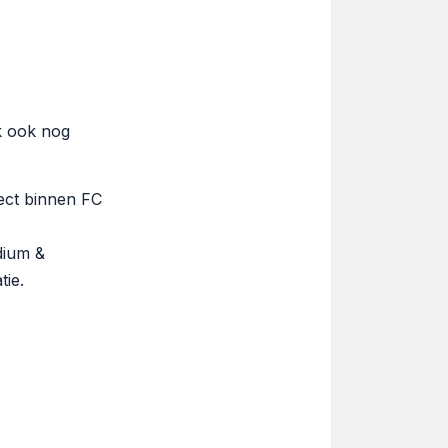
k ook nog
pect binnen FC
dium &
tie.