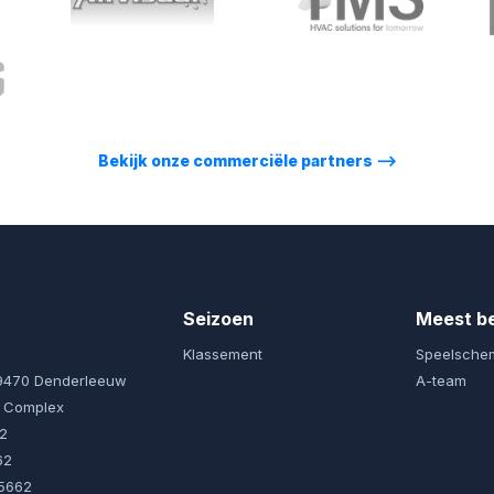
Bekijk onze commerciële partners
⟶
Seizoen
Meest b
Klassement
Speelsche
 9470 Denderleeuw
A-team
l Complex
92
62
5662