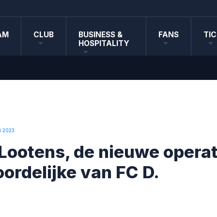
AM
CLUB
BUSINESS &
FANS
TI
HOSPITALITY
i 2023
Lootens, de nieuwe operat
ordelijke van FC D.