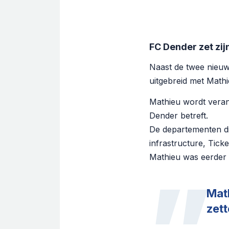
FC Dender zet zij
Naast de twee nieu
uitgebreid met Math
Mathieu wordt veran
Dender betreft.
De departementen die
infrastructure, Tick
Mathieu was eerder 
”
Mat
zett