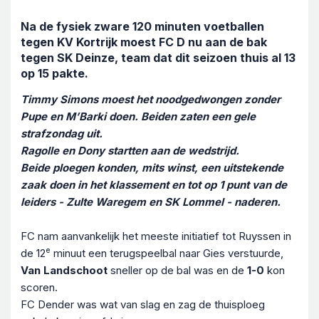
Na de fysiek zware 120 minuten voetballen
tegen KV Kortrijk moest FC D nu aan de bak
tegen SK Deinze, team dat dit seizoen thuis al 13
op 15 pakte.
Timmy Simons moest het noodgedwongen zonder
Pupe en M’Barki doen. Beiden zaten een gele
strafzondag uit.
Ragolle en Dony startten aan de wedstrijd.
Beide ploegen konden, mits winst, een uitstekende
zaak doen in het klassement en tot op 1 punt van de
leiders - Zulte Waregem en SK Lommel - naderen.
FC nam aanvankelijk het meeste initiatief tot Ruyssen in
e
de 12
minuut een terugspeelbal naar Gies verstuurde,
Van Landschoot
sneller op de bal was en de
1-0
kon
scoren.
FC Dender was wat van slag en zag de thuisploeg