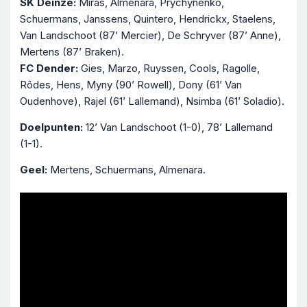
SK Deinze:
Miras, Almenara, Prychynenko,
Schuermans, Janssens, Quintero, Hendrickx, Staelens,
Van Landschoot (87’ Mercier), De Schryver (87’ Anne),
Mertens (87’ Braken).
FC Dender:
Gies, Marzo, Ruyssen, Cools, Ragolle,
Rôdes, Hens, Myny (90’ Rowell), Dony (61’ Van
Oudenhove), Rajel (61’ Lallemand), Nsimba (61’ Soladio).
Doelpunten:
12’ Van Landschoot (1-0), 78’ Lallemand
(1-1).
Geel:
Mertens, Schuermans, Almenara.