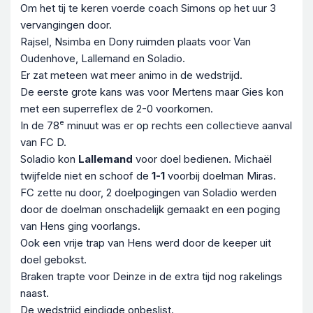
Om het tij te keren voerde coach Simons op het uur 3
vervangingen door.
Rajsel, Nsimba en Dony ruimden plaats voor Van
Oudenhove, Lallemand en Soladio.
Er zat meteen wat meer animo in de wedstrijd.
De eerste grote kans was voor Mertens maar Gies kon
met een superreflex de 2-0 voorkomen.
e
In de 78
minuut was er op rechts een collectieve aanval
van FC D.
Soladio kon
Lallemand
voor doel bedienen. Michaël
twijfelde niet en schoof de
1-1
voorbij doelman Miras.
FC zette nu door, 2 doelpogingen van Soladio werden
door de doelman onschadelijk gemaakt en een poging
van Hens ging voorlangs.
Ook een vrije trap van Hens werd door de keeper uit
doel gebokst.
Braken trapte voor Deinze in de extra tijd nog rakelings
naast.
De wedstrijd eindigde onbeslist.