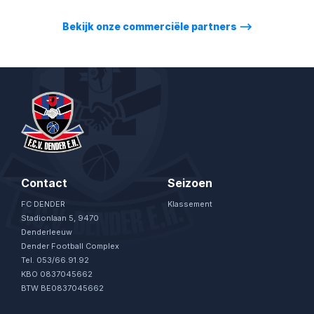
Bekijk onze commerciële partners
⟶
Contact
Seizoen
FC DENDER
Klassement
Stadionlaan 5, 9470
Denderleeuw
Dender Football Complex
Tel. 053/66.91.92
KBO 0837045662
BTW BE0837045662