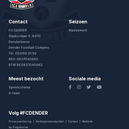
Contact
Seizoen
FC DENDER
Klassement
Stadionlaan 5, 9470
Denderleeuw
Dender Football Complex
Tel. 053/66.91.92
KBO 0837045662
BTW BE0837045662
Meest bezocht
Sociale media
Speelschema
A-team
Volg #FCDENDER
Privacyverklaring
|
Verkoopsvoorwaarden
|
Contact
|
Website
by Progressive