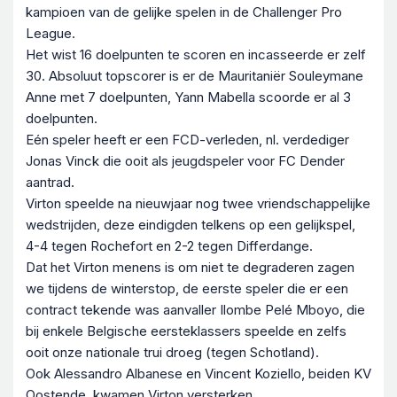
kampioen van de gelijke spelen in de Challenger Pro
League.
Het wist 16 doelpunten te scoren en incasseerde er zelf
30. Absoluut topscorer is er de Mauritaniër Souleymane
Anne met 7 doelpunten, Yann Mabella scoorde er al 3
doelpunten.
Eén speler heeft er een FCD-verleden, nl. verdediger
Jonas Vinck die ooit als jeugdspeler voor FC Dender
aantrad.
Virton speelde na nieuwjaar nog twee vriendschappelijke
wedstrijden, deze eindigden telkens op een gelijkspel,
4-4 tegen Rochefort en 2-2 tegen Differdange.
Dat het Virton menens is om niet te degraderen zagen
we tijdens de winterstop, de eerste speler die er een
contract tekende was aanvaller Ilombe Pelé Mboyo, die
bij enkele Belgische eersteklassers speelde en zelfs
ooit onze nationale trui droeg (tegen Schotland).
Ook
Alessandro Albanese en Vincent Koziello, beiden KV
Oostende, kwamen Virton versterken.