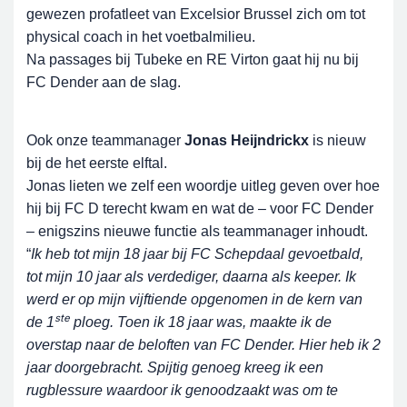
gewezen profatleet van Excelsior Brussel zich om tot
physical coach in het voetbalmilieu.
Na passages bij Tubeke en RE Virton gaat hij nu bij
FC Dender aan de slag.
Ook onze teammanager
Jonas Heijndrickx
is nieuw
bij de het eerste elftal.
Jonas lieten we zelf een woordje uitleg geven over hoe
hij bij FC D terecht kwam en wat de – voor FC Dender
– enigszins nieuwe functie als teammanager inhoudt.
“
Ik heb tot mijn 18 jaar bij FC Schepdaal gevoetbald,
tot mijn 10 jaar als verdediger, daarna als keeper. Ik
werd er op mijn vijftiende opgenomen in de kern van
ste
de 1
ploeg. Toen ik 18 jaar was, maakte ik de
overstap naar de beloften van FC Dender. Hier heb ik 2
jaar doorgebracht. Spijtig genoeg kreeg ik een
rugblessure waardoor ik genoodzaakt was om te