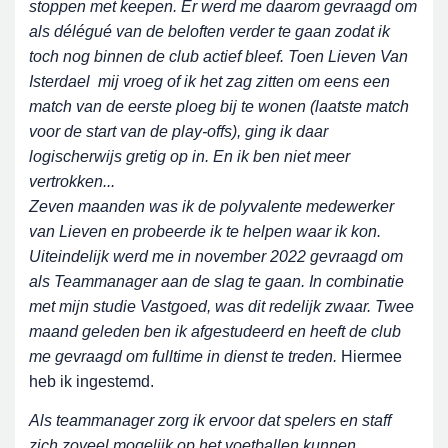
stoppen met keepen. Er werd me daarom gevraagd om
als délégué van de beloften verder te gaan zodat ik
toch nog binnen de club actief bleef. Toen Lieven Van
Isterdael mij vroeg of ik het zag zitten om eens een
match van de eerste ploeg bij te wonen (laatste match
voor de start van de play-offs), ging ik daar
logischerwijs gretig op in. En ik ben niet meer
vertrokken...
Zeven maanden was ik de polyvalente medewerker
van Lieven en probeerde ik te helpen waar ik kon.
Uiteindelijk werd me in november 2022 gevraagd om
als Teammanager aan de slag te gaan. In combinatie
met mijn studie Vastgoed, was dit redelijk zwaar. Twee
maand geleden ben ik afgestudeerd en heeft de club
me gevraagd om fulltime in dienst te treden.
Hiermee
heb ik ingestemd.
Als teammanager zorg ik ervoor dat spelers en staff
zich zoveel mogelijk op het voetballen kunnen