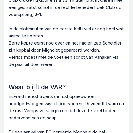
Club drukte nu door en na 33 minuten bracht
Olsen
met
een geplaatst schot in de rechterbenedenhoek Club op
voorsprong,
2-1
.
In de slotminuten van de eerste helft viel er nog heel wat
animo te noteren.
Berte kopte eerst nog over en net nadien zag Scheidler
zijn kopbal door Mignolet gepareerd worden.
Verrips moest met de voet een schot van Vanaken via
de paal uit doel weren.
Waar blijft de VAR?
Euvrard moest tijdens de rust opnieuw een
noodgedwongen wissel doorvoeren. Devriendt kwam na
de rust Verrips vervangen omdat deze te veel hinder
ondervond aan de heup.
Bij een aanval van FC beroerde Mechele de bal