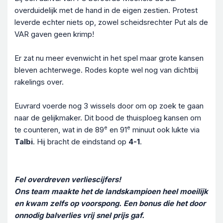
overduidelijk met de hand in de eigen zestien. Protest
leverde echter niets op, zowel scheidsrechter Put als de
VAR gaven geen krimp!
Er zat nu meer evenwicht in het spel maar grote kansen
bleven achterwege. Rodes kopte wel nog van dichtbij
rakelings over.
Euvrard voerde nog 3 wissels door om op zoek te gaan
naar de gelijkmaker. Dit bood de thuisploeg kansen om
e
e
te counteren, wat in de 89
en 91
minuut ook lukte via
Talbi
. Hij bracht de eindstand op
4-1
.
Fel overdreven verliescijfers!
Ons team maakte het de landskampioen heel moeilijk
en kwam zelfs op voorspong. Een bonus die het door
onnodig balverlies vrij snel prijs gaf.