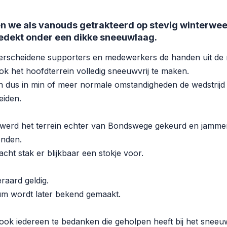
we als vanouds getrakteerd op stevig winterweer
bedekt onder een dikke sneeuwlaag.
erscheidene supporters en medewerkers de handen uit d
ok het hoofdterrein volledig sneeuwvrij te maken.
 dus in min of meer normale omstandigheden de wedstrijd
eiden.
erd het terrein echter van Bondswege gekeurd en jammer
onden.
cht stak er blijkbaar een stokje voor.
teraard geldig.
um wordt later bekend gemaakt.
k iedereen te bedanken die geholpen heeft bij het sneeu