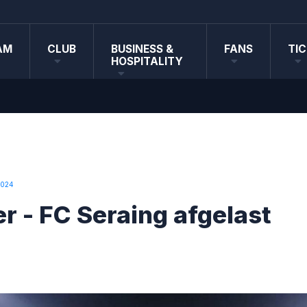
AM
CLUB
BUSINESS &
FANS
TI
HOSPITALITY
2024
r - FC Seraing afgelast