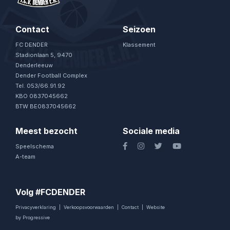
Contact
Seizoen
FC DENDER
Klassement
Stadionlaan 5, 9470
Denderleeuw
Dender Football Complex
Tel. 053/66.91.92
KBO 0837045662
BTW BE0837045662
Meest bezocht
Sociale media
Speelschema
A-team
Volg #FCDENDER
Privacyverklaring
|
Verkoopsvoorwaarden
|
Contact
|
Website
by Progressive