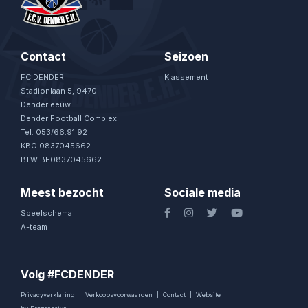
Contact
Seizoen
FC DENDER
Klassement
Stadionlaan 5, 9470
Denderleeuw
Dender Football Complex
Tel. 053/66.91.92
KBO 0837045662
BTW BE0837045662
Meest bezocht
Sociale media
Speelschema
A-team
Volg #FCDENDER
Privacyverklaring
|
Verkoopsvoorwaarden
|
Contact
|
Website