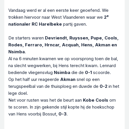
Vandaag werd er al een eerste keer geoefend. We
e
trokken hiervoor naar West Vlaanderen waar we
2
nationaler RC Harelbeke
partij gaven.
De starters waren
Devriendt, Ruyssen, Pupe, Cools,
Rodes, Ferraro, Hrncar, Acquah, Hens, Akman en
Nsimba
.
Al na 6 minuten kwamen we op voorsprong toen de bal,
na slecht wegwerken, bij Hens terecht kwam. Lennard
bediende vliegensvlug
Nsimba
die de
0-1
scoorde.
Op het half uur reageerde
Akman
snel op een
terugspeelbal van de thuisploeg en duwde de
0-2
in het
lege doel.
Net voor rusten was het de beurt aan
Kobe Cools
om
te scoren. In zijn gekende stijl kopte hij de hoekschop
van Hens voorbij Bossut,
0-3
.