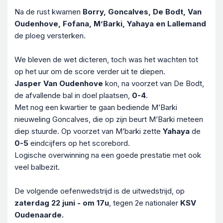
Na de rust kwamen
Borry, Goncalves, De Bodt, Van
Oudenhove, Fofana, M’Barki, Yahaya en Lallemand
de ploeg versterken.
We bleven de wet dicteren, toch was het wachten tot
op het uur om de score verder uit te diepen.
Jasper Van Oudenhove
kon, na voorzet van De Bodt,
de afvallende bal in doel plaatsen,
0-4
.
Met nog een kwartier te gaan bediende M’Barki
nieuweling Goncalves, die op zijn beurt M’Barki meteen
diep stuurde. Op voorzet van M’barki zette
Yahaya
de
0-5
eindcijfers op het scorebord.
Logische overwinning na een goede prestatie met ook
veel balbezit.
De volgende oefenwedstrijd is de uitwedstrijd, op
zaterdag 22 juni - om 17u
, tegen 2e nationaler
KSV
Oudenaarde.