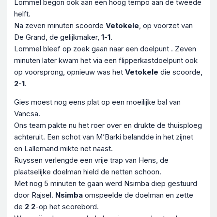
Lommel begon ook aan een hoog tempo aan de tweede
helft.
Na zeven minuten scoorde
Vetokele
, op voorzet van
De Grand, de gelijkmaker,
1-1
.
Lommel bleef op zoek gaan naar een doelpunt . Zeven
minuten later kwam het via een flipperkastdoelpunt ook
op voorsprong, opnieuw was het
Vetokele
die scoorde,
2-1
.
Gies moest nog eens plat op een moeilijke bal van
Vancsa.
Ons team pakte nu het roer over en drukte de thuisploeg
achteruit. Een schot van M’Barki belandde in het zijnet
en Lallemand mikte net naast.
Ruyssen verlengde een vrije trap van Hens, de
plaatselijke doelman hield de netten schoon.
Met nog 5 minuten te gaan werd Nsimba diep gestuurd
door Rajsel.
Nsimba
omspeelde de doelman en zette
de
2 2
-op het scorebord.