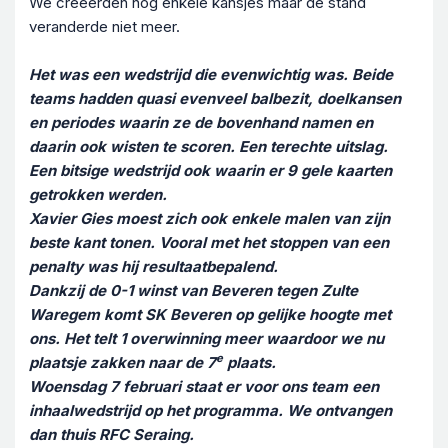
We creëerden nog enkele kansjes maar de stand
veranderde niet meer.
Het was een wedstrijd die evenwichtig was. Beide
teams hadden quasi evenveel balbezit, doelkansen
en periodes waarin ze de bovenhand namen en
daarin ook wisten te scoren. Een terechte uitslag.
Een bitsige wedstrijd ook waarin er 9 gele kaarten
getrokken werden.
Xavier Gies moest zich ook enkele malen van zijn
beste kant tonen. Vooral met het stoppen van een
penalty was hij resultaatbepalend.
Dankzij de 0-1 winst van Beveren tegen Zulte
Waregem komt SK Beveren op gelijke hoogte met
ons. Het telt 1 overwinning meer waardoor we nu
e
plaatsje zakken naar de 7
plaats.
Woensdag 7 februari staat er voor ons team een
inhaalwedstrijd op het programma. We ontvangen
dan thuis RFC Seraing.