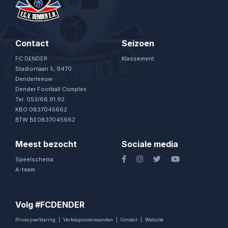
Contact
Seizoen
FC DENDER
Klassement
Stadionlaan 5, 9470
Denderleeuw
Dender Football Complex
Tel. 053/66.91.92
KBO 0837045662
BTW BE0837045662
Meest bezocht
Sociale media
Speelschema
A-team
Volg #FCDENDER
Privacyverklaring
|
Verkoopsvoorwaarden
|
Contact
|
Website