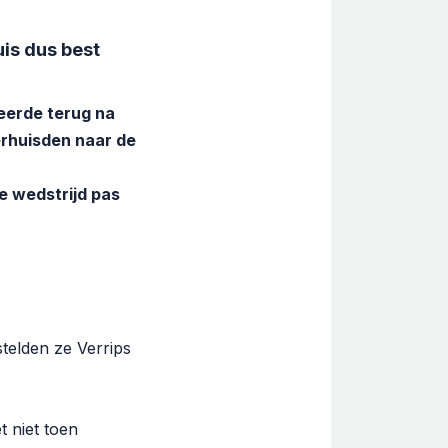
is dus best
keerde terug na
erhuisden naar de
e wedstrijd pas
stelden ze Verrips
 niet toen