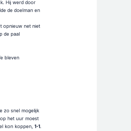
k. Hij werd door
elde de doelman en
t opnieuw net niet
p de paal
We bleven
e zo snel mogelijk
 op het uur moest
oel kon koppen,
1-1
.