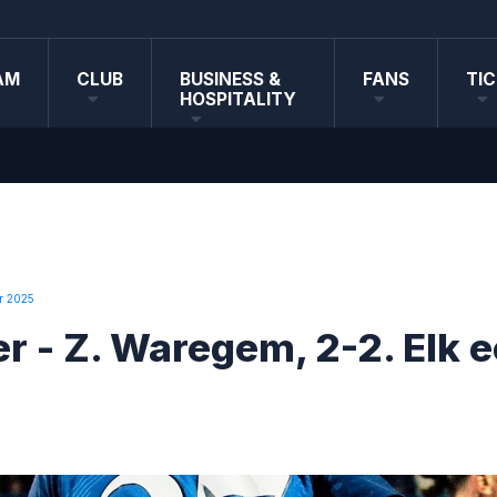
AM
CLUB
BUSINESS &
FANS
TI
HOSPITALITY
r 2025
r - Z. Waregem, 2-2. Elk e