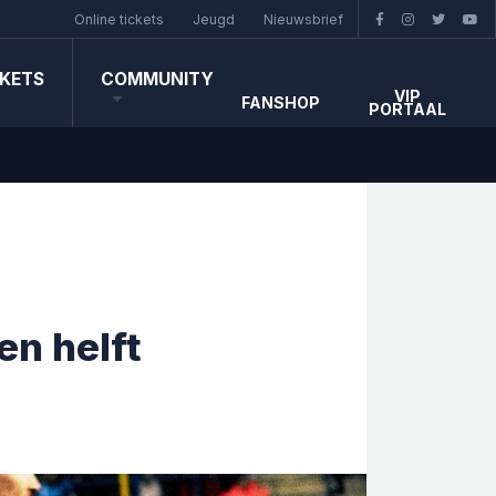
Online tickets
Jeugd
Nieuwsbrief
CKETS
COMMUNITY
VIP
FANSHOP
PORTAAL
en helft