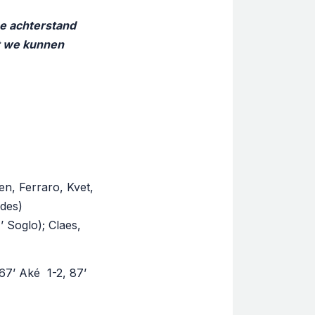
De achterstand
at we kunnen
en, Ferraro, Kvet,
odes)
’ Soglo); Claes,
 67’ Aké 1-2, 87’