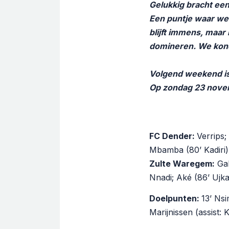
Gelukkig bracht een 
Een puntje waar we 
blijft immens, maar
domineren. We kond
Volgend weekend is
Op zondag 23 novem
FC Dender:
Verrips;
Mbamba (80’ Kadiri),
Zulte Waregem:
Gab
Nnadi; Aké (86’ Ujka
Doelpunten:
13’ Nsi
Marijnissen (assist: K