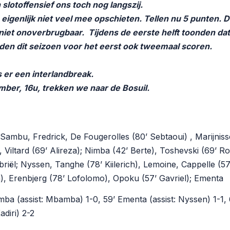
slotoffensief ons toch nog langszij.
eigenlijk niet veel mee opschieten. Tellen nu 5 punten. 
 niet onoverbrugbaar. Tijdens de eerste helft toonden d
en dit seizoen voor het eerst ook tweemaal scoren.
 er een interlandbreak.
ber, 16u, trekken we naar de Bosuil.
 Sambu, Fredrick, De Fougerolles (80’ Sebtaoui) , Marijniss
 Viltard (69’ Alireza); Nimba (42’ Berte), Toshevski (69’ R
riël; Nyssen, Tanghe (78’ Kiilerich), Lemoine, Cappelle (57
), Erenbjerg (78’ Lofolomo), Opoku (57’ Gavriel); Ementa
mba (assist: Mbamba) 1-0, 59’ Ementa (assist: Nyssen) 1-1,
adiri) 2-2