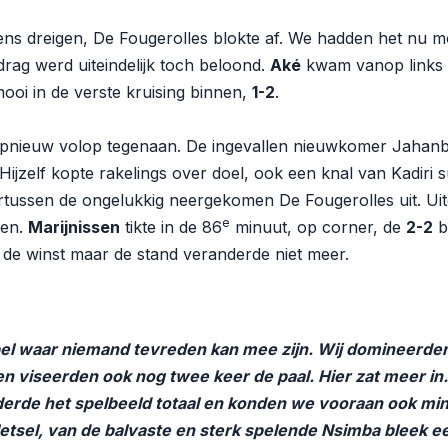
ns dreigen, De Fougerolles blokte af. We hadden het nu moe
ag werd uiteindelijk toch beloond.
Aké
kwam vanop links 
mooi in de verste kruising binnen,
1-2
.
pnieuw volop tegenaan. De ingevallen nieuwkomer Jahan
 Hijzelf kopte rakelings over doel, ook een knal van Kadiri s
rtussen de ongelukkig neergekomen De Fougerolles uit. Uit
e
ken.
Marijnissen
tikte in de 86
minuut, op corner, de
2-2
b
de winst maar de stand veranderde niet meer.
pel waar niemand tevreden kan mee zijn. Wij domineerden
 viseerden ook nog twee keer de paal. Hier zat meer in.
derde het spelbeeld totaal en konden we vooraan ook min
rletsel, van de balvaste en sterk spelende Nsimba bleek ee