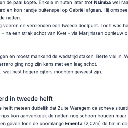
en de paal kopte. Enkele minuten later trof
Nsimba
wel raa
d en kon randje buitenspel op Gabriël afgaan. Hij omspe
de netten.
g voeren en verdienden een tweede doelpunt. Toch was he
– na een strak schot van Kvet – via Marijnissen opnieuw o
ggen en moest mankend de wedstrijd staken. Berte viel in. 
rraro ging nog zijn kans met een laag schot.
0, wat best hogere cijfers mochten geweest zijn.
rd in tweede helft
 helft meteen duidelijk dat Zulte Waregem de scheve situati
rrips kon aanvankelijk de netten nog schoon houden maar
nnen geven toen de boomlange
Ementa
(2,02m) de bal in d