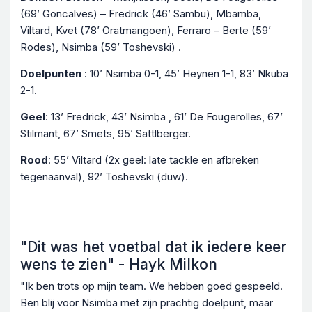
(69’ Goncalves) – Fredrick (46’ Sambu), Mbamba,
Viltard, Kvet (78’ Oratmangoen), Ferraro – Berte (59’
Rodes), Nsimba (59’ Toshevski) .
Doelpunten
: 10’ Nsimba 0-1, 45’ Heynen 1-1, 83’ Nkuba
2-1.
Geel
: 13’ Fredrick, 43’ Nsimba , 61’ De Fougerolles, 67’
Stilmant, 67’ Smets, 95’ Sattlberger.
Rood
: 55’ Viltard (2x geel: late tackle en afbreken
tegenaanval), 92’ Toshevski (duw).
"Dit was het voetbal dat ik iedere keer
wens te zien" - Hayk Milkon
"Ik ben trots op mijn team. We hebben goed gespeeld.
Ben blij voor Nsimba met zijn prachtig doelpunt, maar