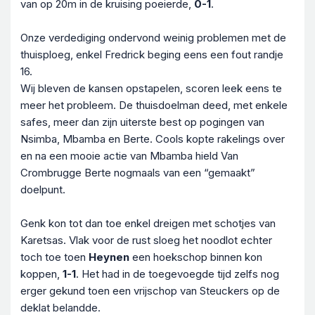
van op 20m in de kruising poeierde,
0-1
.
Onze verdediging ondervond weinig problemen met de
thuisploeg, enkel Fredrick beging eens een fout randje
16.
Wij bleven de kansen opstapelen, scoren leek eens te
meer het probleem. De thuisdoelman deed, met enkele
safes, meer dan zijn uiterste best op pogingen van
Nsimba, Mbamba en Berte. Cools kopte rakelings over
en na een mooie actie van Mbamba hield Van
Crombrugge Berte nogmaals van een “gemaakt”
doelpunt.
Genk kon tot dan toe enkel dreigen met schotjes van
Karetsas. Vlak voor de rust sloeg het noodlot echter
toch toe toen
Heynen
een hoekschop binnen kon
koppen,
1-1
. Het had in de toegevoegde tijd zelfs nog
erger gekund toen een vrijschop van Steuckers op de
deklat belandde.