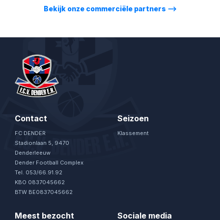
Bekijk onze commerciële partners
⟶
Contact
Seizoen
FC DENDER
Klassement
Stadionlaan 5, 9470
Denderleeuw
Dender Football Complex
Tel. 053/66.91.92
KBO 0837045662
BTW BE0837045662
Meest bezocht
Sociale media