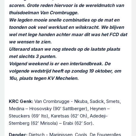
scoren. Grote reden hiervoor is de wereldmatch van
thuisdoelman Van Crombrugge.
We legden mooie snelle combinaties op de mat en
toonden ook veel werklust en wilskracht. We blijven
wel met lege handen achter maar dit was het FCD dat
we wensen te zien.
Uiteraard staan we nog steeds op de laatste plaats
met slechts 3 punten.
Volgend weekend is er een interlandbreak. De
volgende wedstrijd heeft op zondag 19 oktober, om
16u, plaats tegen KV Mechelen.
KRC Genk:
Van Crombrugge - Nkuba, Sadick, Smets,
Medina – Hrosovsky (90’ Sattlberger), Heynen –
Steuckers (69’ Ito), Karetsas (62’ Oh), Adedeji-
Sternberg (62’ Mirisola) – Erabi (62’ Sor).
Dender:
Dietsch - Marijnissen, Cools, De Fougerolles