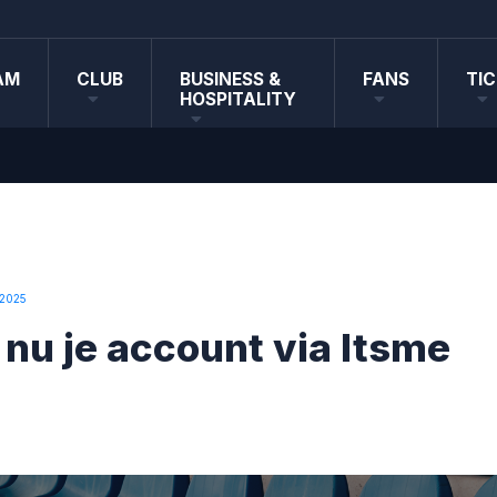
AM
CLUB
BUSINESS &
FANS
TI
HOSPITALITY
 2025
 nu je account via Itsme