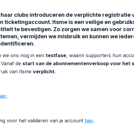
haar clubs introduceren de verplichte registratie v
ticketingaccount. Itsme is een veilige en gebruik
ntiteit te bevestigen. Zo zorgen we samen voor co
ystemen, vermijden we misbruik en kunnen we iede
dentificeren.
 we ons nog in een
testfase
, waarin supporters hun acc
. Vanaf de
start van de abonnementenverkoop voor het 
ruik van Itsme
verplicht
.
ier
.
ing voor het valideren van je account
hier
.