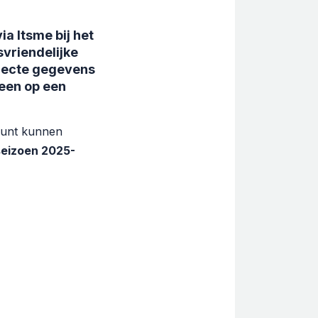
ia Itsme bij het
svriendelijke
rrecte gegevens
reen op een
ount kunnen
seizoen 2025-