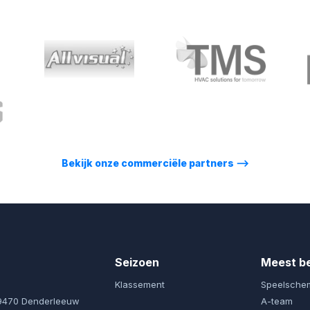
Bekijk onze commerciële partners
⟶
Seizoen
Meest b
Klassement
Speelsche
 9470 Denderleeuw
A-team