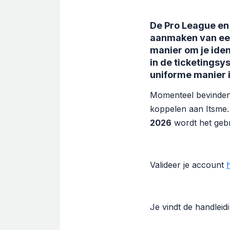
De Pro League en 
aanmaken van een 
manier om je ide
in de ticketings
uniforme manier i
Momenteel bevinden
koppelen aan Itsme
2026
wordt het geb
Valideer je account
h
Je vindt de handleid