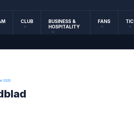
AM
CLUB
BUSINESS &
FANS
TI
HOSPITALITY
er 2025
dblad