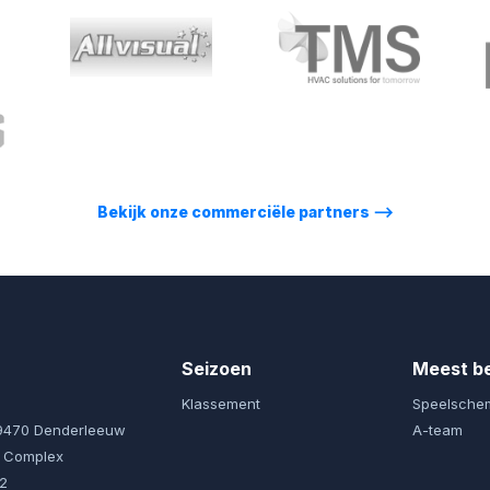
Bekijk onze commerciële partners
⟶
Seizoen
Meest b
Klassement
Speelsche
 9470 Denderleeuw
A-team
l Complex
92