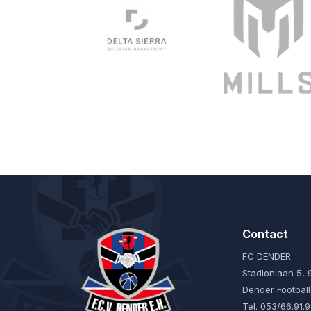
Contact
FC DENDER
Stadionlaan 5,
Dender Footbal
Tel. 053/66.91.