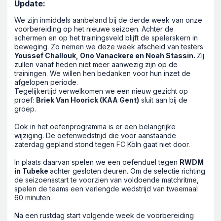
Update:
We zijn inmiddels aanbeland bij de derde week van onze
voorbereiding op het nieuwe seizoen. Achter de
schermen en op het trainingsveld blijft de spelerskern in
beweging. Zo nemen we deze week afscheid van testers
Youssef Challouk, Ono Vanackere en Noah Stassin.
Zij
zullen vanaf heden niet meer aanwezig zijn op de
trainingen. We willen hen bedanken voor hun inzet de
afgelopen periode.
Tegelijkertijd verwelkomen we een nieuw gezicht op
proef:
Briek Van Hoorick (KAA Gent)
sluit aan bij de
groep.
Ook in het oefenprogramma is er een belangrijke
wijziging. De oefenwedstrijd die voor aanstaande
zaterdag gepland stond tegen FC Köln gaat niet door.
In plaats daarvan spelen we een oefenduel tegen
RWDM
in Tubeke
achter gesloten deuren. Om de selectie richting
de seizoensstart te voorzien van voldoende matchritme,
spelen de teams een verlengde wedstrijd van tweemaal
60 minuten.
Na een rustdag start volgende week de voorbereiding