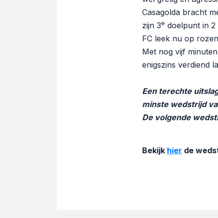
Casagolda bracht me
e
zijn 3
doelpunt in 2 
FC leek nu op rozen 
Met nog vijf minuten
enigszins verdiend la
Een terechte uitsla
minste wedstrijd v
De volgende wedstri
Bekijk
hier
de wedst