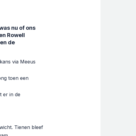
was nu of ons
 en Rowell
ren de
e kans via Meeus
ong toen een
 er in de
icht. Tienen bleef
wam.