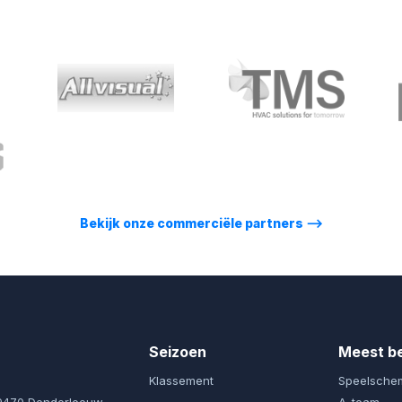
Bekijk onze commerciële partners
⟶
Seizoen
Meest b
Klassement
Speelsche
 9470 Denderleeuw
A-team