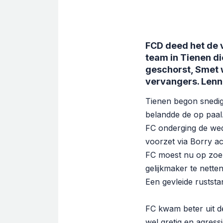
FCD deed het de v
team in Tienen di
geschorst, Smet 
vervangers. Lenn
Tienen begon snedig 
belandde de op paal
FC onderging de weds
voorzet via Borry ac
FC moest nu op zoek
gelijkmaker te nette
Een gevleide rustst
FC kwam beter uit d
wel gretig en agres