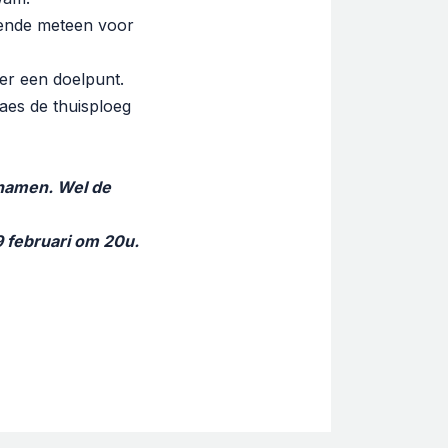
kende meteen voor
ter een doelpunt.
laes de thuisploeg
 namen. Wel de
9 februari om 20u.