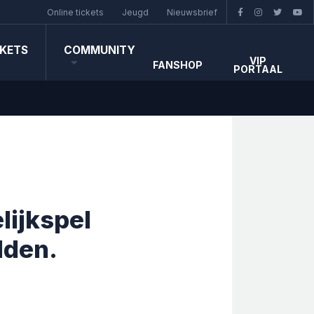
Online tickets
Jeugd
Nieuwsbrief
CKETS
COMMUNITY
VIP
FANSHOP
PORTAAL
lijkspel
lden.