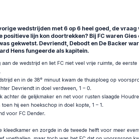
orige wedstrijden met 6 op 6 heel goed, de vraag 
e positieve lijn kon doortrekken? Bij FC waren Gies
was gekwetst. Devriendt, Debodt en De Backer wa
ard Hens fungeerde als kapitein.
aan de wedstrijd en liet FC niet veel vrije ruimte, de eerst
.
e
trijd en in de 38
minuut kwam de thuisploeg op voorspr
hter Devriendt in doel verdween, 1 – 0.
 achter de gelijkmaker en net voor rusten slaagde Houdret
n toen hij een hoekschop in doel kopte, 1 – 1.
and voor FC Dender.
e kleedkamer en zorgde in de tweede helft voor meer evenw
sief voetballen, maar toch was het FC dat op voorsprong k