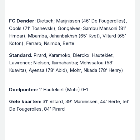
FC Dender:
Dietsch; Marijnissen (46’ De Fougerolles),
Cools (71’ Toshevski), Gonçalves; Sambu Mansoni (81’
Hrncar), Mbamba, Jahanbakhsh (65’ Kvet), Viltard (65’
Koton), Ferraro; Nsimba, Berte
Standard:
Pirard; Karamoko, Dierckx, Hautekiet,
Lawrence; Nielsen, Ilaimaharitra; Mehssatou (58’
Kuavita), Ayensa (78’ Abid), Mohr; Nkada (78’ Henry)
Doelpunten:
1’ Hautekiet (Mohr) 0-1
Gele kaarten:
31’ Viltard, 39’ Mariinissen, 44’ Berte, 56’
De Fougerolles, 84’ Pirard