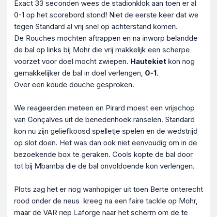
Exact 33 seconden wees de stadionklok aan toen er al
0-1 op het scorebord stond! Niet de eerste keer dat we
tegen Standard al vrij snel op achterstand komen.
De Rouches mochten aftrappen en na inworp belandde
de bal op links bij Mohr die vrij makkelijk een scherpe
voorzet voor doel mocht zwiepen.
Hautekiet
kon nog
gemakkelijker de bal in doel verlengen,
0-1
.
Over een koude douche gesproken.
We reageerden meteen en Pirard moest een vrijschop
van Gonçalves uit de benedenhoek ranselen. Standard
kon nu zijn geliefkoosd spelletje spelen en de wedstrijd
op slot doen. Het was dan ook niet eenvoudig om in de
bezoekende box te geraken. Cools kopte de bal door
tot bij Mbamba die de bal onvoldoende kon verlengen.
Plots zag het er nog wanhopiger uit toen Berte onterecht
rood onder de neus kreeg na een faire tackle op Mohr,
maar de VAR riep Laforge naar het scherm om de te