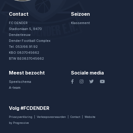
Contact
Seizoen
FC DENDER
Klassement
Stadionlaan 5, 9470
Denderleeuw
Dender Football Complex
Tel. 053/66.91.92
KBO 0837045662
BTW BE0837045662
Meest bezocht
Sociale media
Speelschema
A-team
Volg #FCDENDER
Privacyverklaring
|
Verkoopsvoorwaarden
|
Contact
|
Website
by Progressive