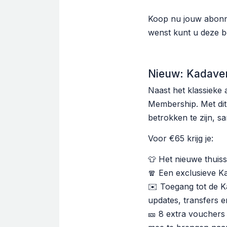
Koop nu jouw abon
wenst kunt u deze 
Nieuw: Kadave
Naast het klassieke
Membership. Met dit
betrokken te zijn, 
Voor €65 krijg je:
👕 Het nieuwe thuis
🧣 Een exclusieve Ka
✉️ Toegang tot de Ka
updates, transfers e
🎫 8 extra vouchers