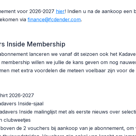
nement voor 2026-2027
hier
! Indien u na de aankoop een b
bekomen via
finance@fcdender.com
.
rs Inside Membership
 abonnement lanceren we vanaf dit seizoen ook het Kadaver
 membership willen we jullie de kans geven om nog nauwer 
samen met extra voordelen die meteen voelbaar zijn voor d
shirt 2026-2027
davers Inside-sjaal
davers Inside mailinglijst met als eerste nieuws over select
n clubweetjes
 boven de 2 vouchers bij aankoop van je abonnement, om v