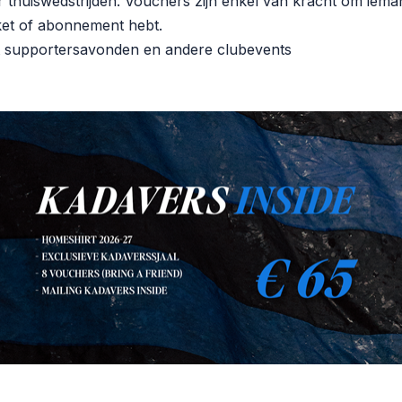
 thuiswedstrijden. Vouchers zijn enkel van kracht om iem
icket of abonnement hebt.
ot supportersavonden en andere clubevents