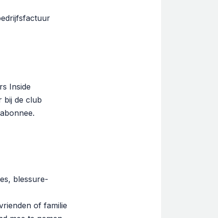
edrijfsfactuur
s Inside
bij de club
e abonnee.
ies, blessure-
rienden of familie