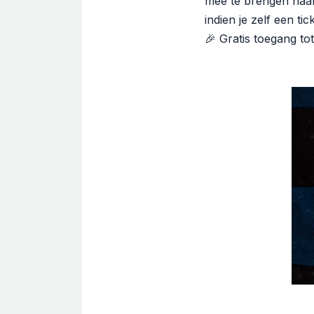
mee te brengen naar
indien je zelf een t
🎉 Gratis toegang t