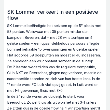
SK Lommel verkeert in een positieve
flow
e
SK Lommel beëindigde het seizoen op de 5
plaats met
53 punten. Weliswaar met 35 punten minder dan
kampioen Beveren, dat – met 28 winstpartijen en 4
gelijke spelen – een quasi vlekkeloos parcours aflegde.
Lommel behaalde 15 overwinningen en 8 gelijke spelen.
Het scoorde 59 doelpunten en moest er 46 incasseren.
Ze speelden een vrij constant seizoen in de subtop.
De 2 laatste wedstrijden van de reguliere competitie,
Club NXT en Beerschot, gingen nog verloren, maar in de
nacompetitie toonden ze zich van hun beste kant. In de
e
1
ronde werd FC Luik vlot opzij gezet. In Luik werd er
met 1-2 gewonnen, thuis met 3-0.
e
In de 2
ronde waren ze duidelijk te sterk voor
Beerschot. Zowel thuis als uit won het met 3-1 cijfers.
Ze zitten dus in de goede flow na 4 winstpartijen met 11