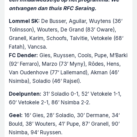
ontvangen dan thuis RFC Seraing.
Lommel SK:
De Busser, Aguilar, Wuytens (36‘
Tolinsson), Wouters, De Grand (83’ Oware),
Granell, Karim, Schoofs, Talvitie, Vetokele (68‘
Fatah), Vancsa.
FC Dender:
Gies, Ruyssen, Cools, Pupe, M’Barki
(92‘ Ferraro), Marzo (73’ Myny), Rôdes, Hens,
Van Oudenhove (77‘ Lallemand), Akman (46’
Nsimba), Soladio (46‘ Rajsel).
Doelpunten:
31‘ Soladio 0-1, 52’ Vetokele 1-1,
60‘ Vetokele 2-1, 86’ Nsimba 2-2.
Geel:
16‘ Gies, 28’ Soladio, 30’ Dermane, 34‘
Bould, 38’ Wouters, 41’ Pupe, 87‘ Granell, 90’
Nsimba, 94‘ Ruyssen.