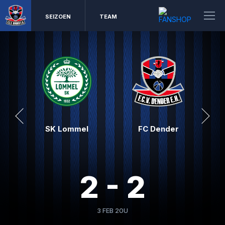
SEIZOEN
TEAM
SK Lommel
FC Dender
2 - 2
3 FEB 20U