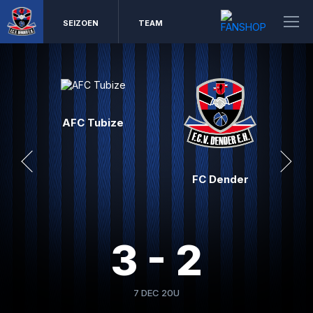
SEIZOEN
TEAM
AFC Tubize
FC Dender
3 - 2
7 DEC 20U