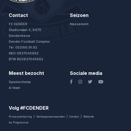
Contact
Seizoen
FC DENDER
Klassement
Stadionlaan 5, 9470
Denderleeuw
Dender Football Complex
Tel. 053/66.91.92
KBO 0837045662
BTW BE0837045662
Meest bezocht
Sociale media
Speelschema
A-team
Volg #FCDENDER
Privacyverklaring
|
Verkoopsvoorwaarden
|
Contact
|
Website
by Progressive