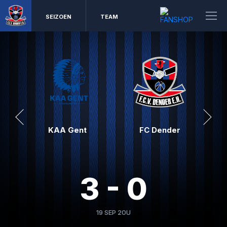
SEIZOEN
TEAM
KAA Gent
FC Dender
3 - 0
19 SEP 20U