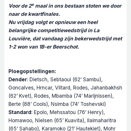
e
Voor de 2
maal in ons bestaan stoten we door
naar de kwartfinales.
Nu vrijdag volgt er opnieuw een heel
belangrijke competitiewedstrijd in La
Louvière, dat vandaag zijn bekerwedstrijd met
1-2 won van 1B-er Beerschot.
Ploegopstellingen:
Dender
: Dietsch, Sebtaoui (62’ Sambu),
Goncalves, Hrncar, Viltard, Rodes, Jahanbakhsh
(62’ Kvet), Rodes, Mbamba (74’ Marijnissen),
Berte (88’ Cools), Nsimba (74’ Toshevski)
Standard
: Epolo, Mehssatou (76’ Henry),
Homawoo, Nielsen (65’ Kuavita), Ilaimaharitra
(65’ Sahabo), Karamoko (21’ Hautekiet), Mohr