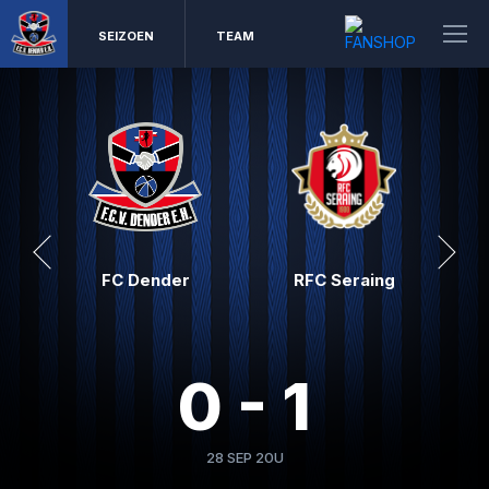
SEIZOEN
TEAM
FC Dender
RFC Seraing
0 - 1
28 SEP 20U