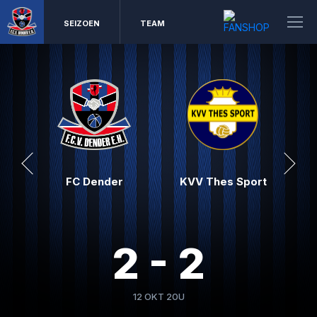
SEIZOEN
TEAM
FC Dender
KVV Thes Sport
2 - 2
12 OKT 20U