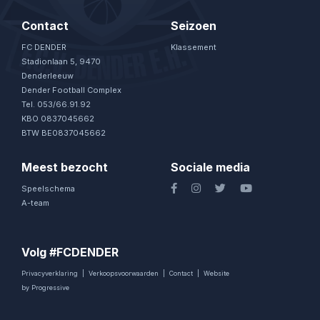
Contact
Seizoen
FC DENDER
Klassement
Stadionlaan 5, 9470
Denderleeuw
Dender Football Complex
Tel. 053/66.91.92
KBO 0837045662
BTW BE0837045662
Meest bezocht
Sociale media
Speelschema
A-team
Volg #FCDENDER
Privacyverklaring
|
Verkoopsvoorwaarden
|
Contact
|
Website
by Progressive