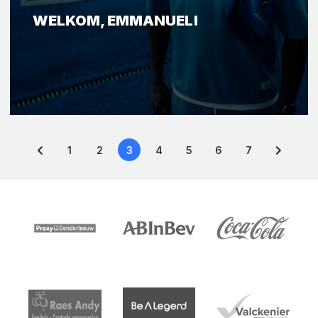
WELKOM, EMMANUEL!
1
2
3
4
5
6
7