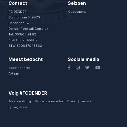
Contact
Seizoen
FC DENDER
Klassement
Stadionlaan 5, 9470
Denderleeuw
Dender Football Complex
Tel. 053/66.91.92
KBO 0837045662
BTW BE0837045662
Meest bezocht
Sociale media
Speelschema
A-team
Volg #FCDENDER
Privacyverklaring
|
Verkoopsvoorwaarden
|
Contact
|
Website
by Progressive