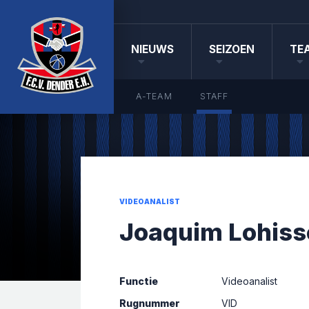
NIEUWS
SEIZOEN
TE
A-TEAM
STAFF
VIDEOANALIST
Joaquim Lohiss
Functie
Videoanalist
Rugnummer
VID