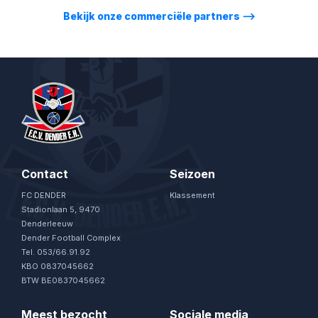
Bekijk onze commerciële partners
⟶
Contact
Seizoen
FC DENDER
Klassement
Stadionlaan 5, 9470
Denderleeuw
Dender Football Complex
Tel. 053/66.91.92
KBO 0837045662
BTW BE0837045662
Meest bezocht
Sociale media